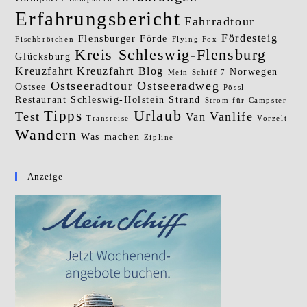
Erfahrungsbericht
Fahrradtour
Fördesteig
Flensburger Förde
Fischbrötchen
Flying Fox
Kreis Schleswig-Flensburg
Glücksburg
Kreuzfahrt
Kreuzfahrt Blog
Norwegen
Mein Schiff 7
Ostseeradtour
Ostseeradweg
Ostsee
Pössl
Restaurant
Schleswig-Holstein
Strand
Strom für Campster
Urlaub
Tipps
Test
Vanlife
Van
Transreise
Vorzelt
Wandern
Was machen
Zipline
Anzeige