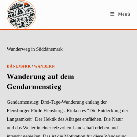
Zum
Inhalt
Menü
springen
Wanderweg in Süddänemark
DÄNEMARK
/
WANDERN
Wanderung auf dem
Gendarmenstieg
Gendarmenstieg: Drei-Tage-Wanderung entlang der
Flensburger Förde Flensburg - Rinkenæs "Die Entdeckung der
Langsamkeit" Der Hektik des Alltages entfliehen. Die Natur
und das Wetter in einer reizvollen Landschaft erleben und
intensiv genießen. Das ist die Motivation für diese Wanderung