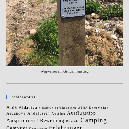
Wegweiser am Gendarmenstieg
Schlagwörter
Aida
Aidadiva
aidadiva erfahrungen
AIDA Kreuzfahrt
Ausflugstipp
Aidanova
Andalusien
Ausflug
Camping
Ausprobiert!
Bewertung
Buszelt
Erfahrungen
Campster
Campstern